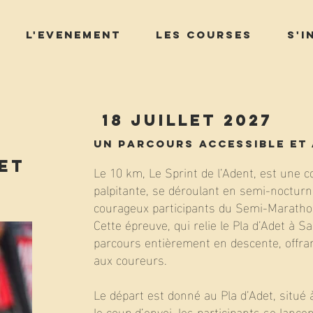
L'Evenement
Les Courses
S'i
18 juillet 2027
Un Parcours Accessible et
det
Le 10 km, Le Sprint de l’Adent, est une 
palpitante, se déroulant en semi-noctur
courageux participants du Semi-Marathon
Cette épreuve, qui relie le Pla d’Adet à S
parcours entièrement en descente, offran
aux coureurs.
Le départ est donné au Pla d’Adet, situé 
le coup d’envoi, les participants se lanc