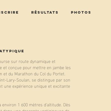
nscrire
Résultats
Photos
 atypique
course sur route dynamique et
ne et conçue pour mettre en jambe les
 et du Marathon du Col du Portet.
aint-Lary-Soulan, se distingue par son
t une expérience unique et excitante
à environ 1 600 mètres d'altitude. Dès
ent dans une descente vertigineuse de