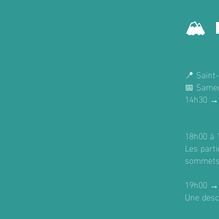
🏔️
📍 Saint
📅 Samedi
14h30 → 
18h00 à 
Les parti
sommet
19h00 → 
Une desc