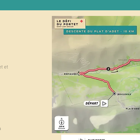
t et
à